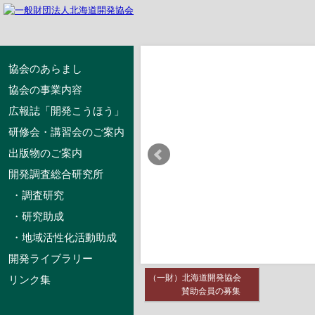
協会のあらまし
協会の事業内容
広報誌「開発こうほう」
研修会・講習会のご案内
出版物のご案内
開発調査総合研究所
・調査研究
・研究助成
・地域活性化活動助成
開発ライブラリー
（一財）北海道開発協会
リンク集
賛助会員の募集